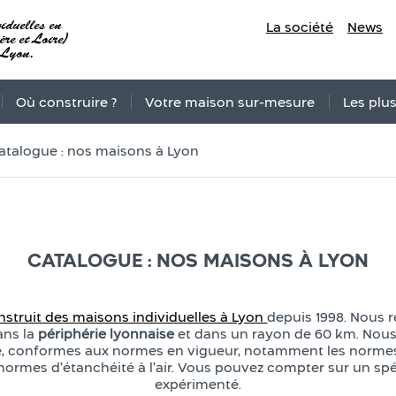
iduelles en
La société
News
re et Loire)
 Lyon.
Où construire ?
Votre maison sur-mesure
Les plu
atalogue : nos maisons à Lyon
CATALOGUE : NOS MAISONS À LYON
nstruit des maisons individuelles à Lyon
depuis 1998. Nous r
ans la
périphérie lyonnaise
et dans un rayon de 60 km. Nous
té, conformes aux normes en vigueur, notamment les normes
normes d’étanchéité à l’air. Vous pouvez compter sur un sp
expérimenté.