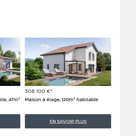
308 100 €*
273 300
ble, 47m²
Maison à étage, 120m² habitable
Maison à
de gara
EN SAVOIR PLUS