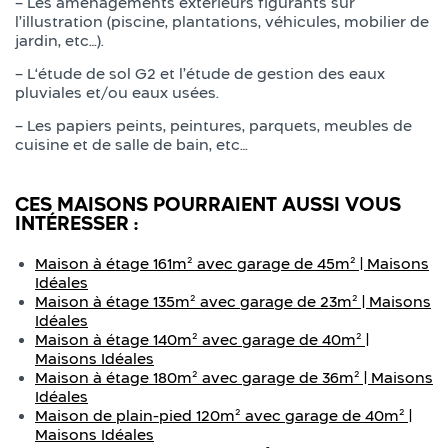
– Les aménagements extérieurs figurants sur
l’illustration (piscine, plantations, véhicules, mobilier de
jardin, etc…).
– L‘étude de sol G2 et l’étude de gestion des eaux
pluviales et/ou eaux usées.
– Les papiers peints, peintures, parquets, meubles de
cuisine et de salle de bain, etc…
CES MAISONS POURRAIENT AUSSI VOUS
INTÉRESSER :
Maison à étage 161m² avec garage de 45m² | Maisons
Idéales
Maison à étage 135m² avec garage de 23m² | Maisons
Idéales
Maison à étage 140m² avec garage de 40m² |
Maisons Idéales
Maison à étage 180m² avec garage de 36m² | Maisons
Idéales
Maison de plain-pied 120m² avec garage de 40m² |
Maisons Idéales