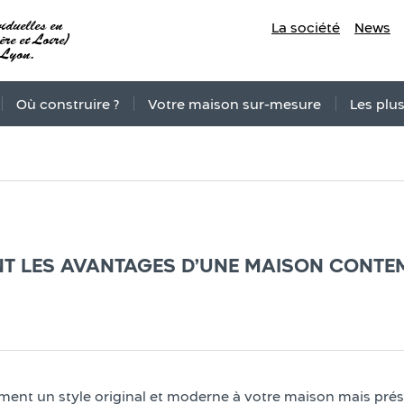
iduelles en
La société
News
re et Loire)
 Lyon.
Où construire ?
Votre maison sur-mesure
Les plu
T LES AVANTAGES D’UNE MAISON CONTE
nt un style original et moderne à votre maison mais prése